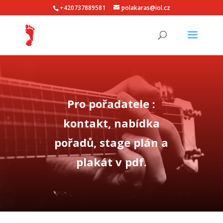
+420737889581
polakaras@iol.cz
Pro pořadatele :
kontakt, nabídka
pořadů, stage plán a
plakát v pdf.