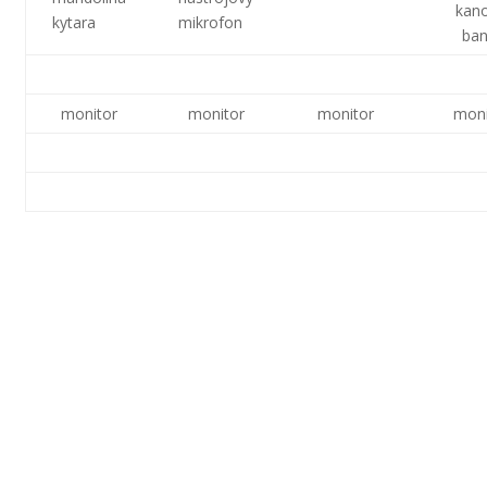
kano
kytara
mikrofon
ban
monitor
monitor
monitor
moni