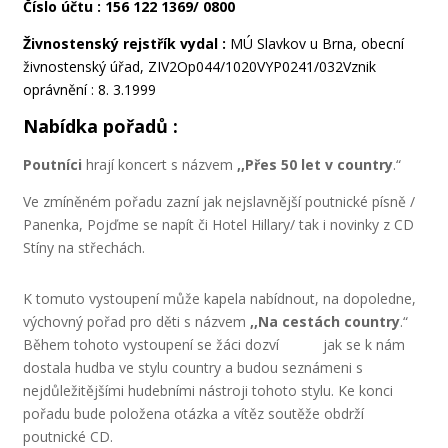
Číslo účtu :
156 122 1369/ 0800
Živnostenský rejstřík vydal :
MÚ Slavkov u Brna, obecní
živnostenský úřad, ZIV2Op044/1020VYP0241/032Vznik
oprávnění : 8. 3.1999
Nabídka pořadů :
Poutníci
hrají koncert s názvem
,,Přes 50 let v country
.“
Ve zmíněném pořadu zazní jak nejslavnější poutnické písně /
Panenka, Pojďme se napít či Hotel Hillary/ tak i novinky z CD
Stíny na střechách.
K tomuto vystoupení může kapela nabídnout, na dopoledne,
výchovný pořad pro děti s názvem
,,Na cestách country
.“
Během tohoto vystoupení se žáci dozví jak se k nám
dostala hudba ve stylu country a budou seznámeni s
nejdůležitějšími hudebními nástroji tohoto stylu. Ke konci
pořadu bude položena otázka a vítěz soutěže obdrží
poutnické CD.