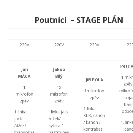
Poutníci – STAGE PLÁN
220V
220V
220V
22
Petr 
Jan
Jakub
MÁCA
Bílý
1 mik
Jiří POLA
zpěv
1
1x
1mikrofon
mikrof
mikrofon
mikrofon
zpěv
stoja
zpěv
zpěv
banj
1 linka
odpos
1 linka
1linka jack
XLR, canon
jack
/džek/
/ kanon /
1. lin
/džek/
kytara 1
kontrabas
cano
mandolína
nástrojový